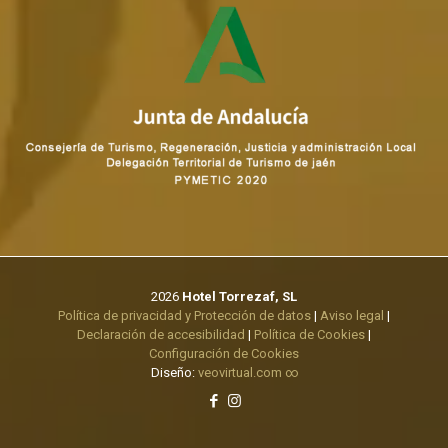
2026
Hotel Torrezaf, SL
Política de privacidad y Protección de datos
|
Aviso legal
|
Declaración de accesibilidad
|
Política de Cookies
|
Configuración de Cookies
Diseño:
veovirtual.com
∞