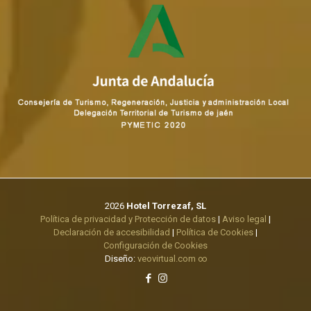
2026
Hotel Torrezaf, SL
Política de privacidad y Protección de datos
|
Aviso legal
|
Declaración de accesibilidad
|
Política de Cookies
|
Configuración de Cookies
Diseño:
veovirtual.com
∞