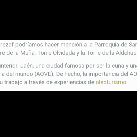
rezaf podríamos hacer mención a la Parroquia de Sa
rre de la Muña, Torre Olvidada y la Torre de la Aldehuel
nterior, Jaén, una ciudad famosa por ser la cuna y un
ra del mundo (AOVE). De hecho, la importancia del AO
u trabajo a través de experiencias de
oleoturismo.