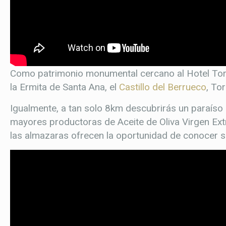
Como patrimonio monumental cercano al Hotel Tor
la Ermita de Santa Ana, el
Castillo del Berrueco
, To
Igualmente, a tan solo 8km descubrirás un paraíso i
mayores productoras de Aceite de Oliva Virgen Ext
las almazaras ofrecen la oportunidad de conocer s