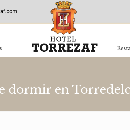
zaf.com
s
Rest
 dormir en Torrede