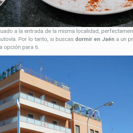
tuado a la entrada de la misma localidad, perfectame
utovía. Por lo tanto, si buscas
dormir en Jaén
a un p
 opción para ti.