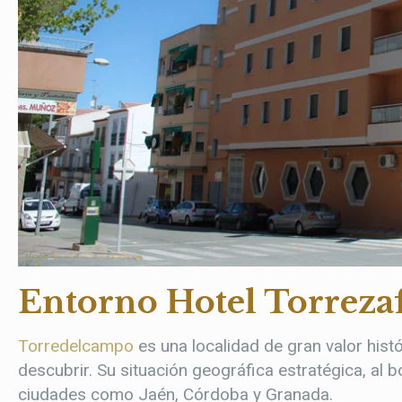
Entorno Hotel Torreza
Torredelcampo
es una localidad de gran valor hist
descubrir. Su situación geográfica estratégica, al 
ciudades como Jaén, Córdoba y Granada.