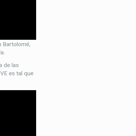
n Bartolomé,
a.
a de las
VE es tal que