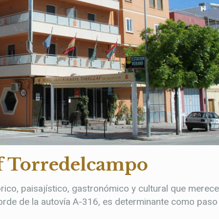
f Torredelcampo
órico, paisajístico, gastronómico y cultural que merece
borde de la autovía A-316, es determinante como paso 