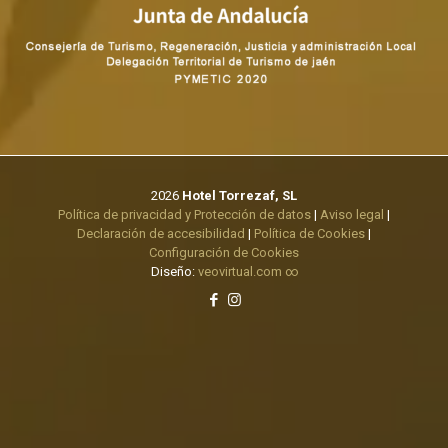
2026
Hotel Torrezaf, SL
Política de privacidad y Protección de datos
|
Aviso legal
|
Declaración de accesibilidad
|
Política de Cookies
|
Configuración de Cookies
Diseño:
veovirtual.com
∞