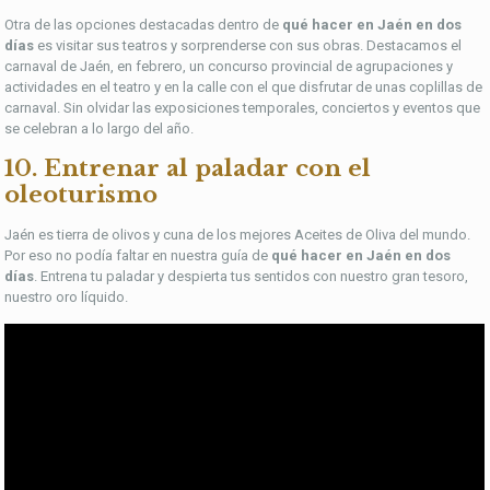
Otra de las opciones destacadas dentro de
qué hacer en Jaén en dos
días
es visitar sus teatros y sorprenderse con sus obras. Destacamos el
carnaval de Jaén, en febrero, un concurso provincial de agrupaciones y
actividades en el teatro y en la calle con el que disfrutar de unas coplillas de
carnaval. Sin olvidar las exposiciones temporales, conciertos y eventos que
se celebran a lo largo del año.
10. Entrenar al paladar con el
oleoturismo
Jaén es tierra de olivos y cuna de los mejores Aceites de Oliva del mundo.
Por eso no podía faltar en nuestra guía de
qué hacer en Jaén en dos
días
. Entrena tu paladar y despierta tus sentidos con nuestro gran tesoro,
nuestro oro líquido.