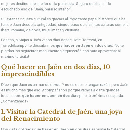
mejores destinos de interior de la península. Seguro que has oído
escuchado eso de “Jaén, paraíso interior”.
Su extensa riqueza cultural es gracias al importante papel histórico que ha
tenido Jaén desde la antigüedad, siendo paso de distintas culturas como la
íbera, romana, visigoda, musulmana y cristiana.
Por eso, si viajas a Jaén varios días desde Hotel Torrezaf, en
Torredelcampo, te descubrimos
qué hacer en Jaén en dos días
. ¡No te
pierdas los siguientes monumentos arquitectónicos para aprovechar al
máximo tu visita!
Qué hacer en Jaén en dos días, 10
imprescindibles
Dicen que Jaén es un mar de olivos. Y no es que no tengan razón, pero Jaén
es mucho más que eso. Acompáñanos porque vamos a darte grandes
ideas sobre
qué hacer en Jaén en dos días
para tu próxima escapada.
¿Comenzamos?
1. Visitar la Catedral de Jaén, una joya
del Renacimiento
Una visita obligada
que hacer en Jaén en dos días
es visitar la Catedral