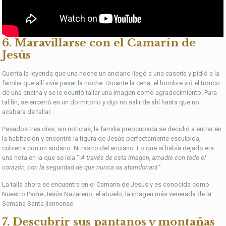
6. Maravillarse con el Camarín de
Jesús
Cuenta la leyenda que una noche un anciano llegó a una casería y pidió a la
familia que allí vivía pasar la noche. Durante la cena, el hombre vió el tronco
de una encina y se le ocurrió tallar una imagen como agradecimiento. Para
tal fin, se encerró en un dormitorio y dijo no salir de ahí hasta que no
acabara de tallar.
Pasados tres días, sin noticias, la familia preocupada se decidió a entrar en
la habitación y encontró la figura de Jesús perfectamente esculpida,
cubierta con un sudario. Ni rastro del anciano. Lo que sí había dejado era
una nota en la que se leía ”
A través de esta imagen, amadle con todo el
corazón, con la seguridad de que nunca os abandonará“.
La talla ahora se encuentra en el Camarín de Jesús y es conocida como
Nuestro Padre Jesús Nazareno, el abuelo, la imagen más venerada de la
Semana Santa jiennense.
7. Descubrir sus pantanos y montañas