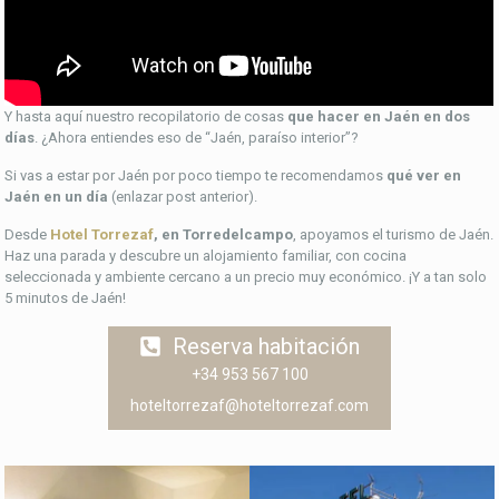
Y hasta aquí nuestro recopilatorio de cosas
que hacer en Jaén en dos
días
. ¿Ahora entiendes eso de “Jaén, paraíso interior”?
Si vas a estar por Jaén por poco tiempo te recomendamos
qué ver en
Jaén en un día
(enlazar post anterior).
Desde
Hotel Torrezaf
, en Torredelcampo
, apoyamos el turismo de Jaén.
Haz una parada y descubre un alojamiento familiar, con cocina
seleccionada y ambiente cercano a un precio muy económico. ¡Y a tan solo
5 minutos de Jaén!
Reserva habitación
+34 953 567 100
hoteltorrezaf@hoteltorrezaf.com