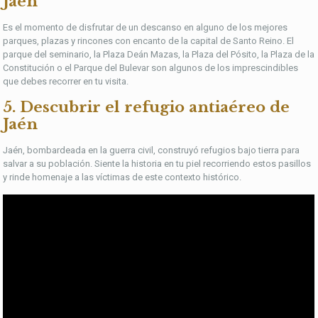
Jaén
Es el momento de disfrutar de un descanso en alguno de los mejores
parques, plazas y rincones con encanto de la capital de Santo Reino. El
parque del seminario, la Plaza Deán Mazas, la Plaza del Pósito, la Plaza de la
Constitución o el Parque del Bulevar son algunos de los imprescindibles
que debes recorrer en tu visita.
5. Descubrir el refugio antiaéreo de
Jaén
Jaén, bombardeada en la guerra civil, construyó refugios bajo tierra para
salvar a su población. Siente la historia en tu piel recorriendo estos pasillos
y rinde homenaje a las víctimas de este contexto histórico.