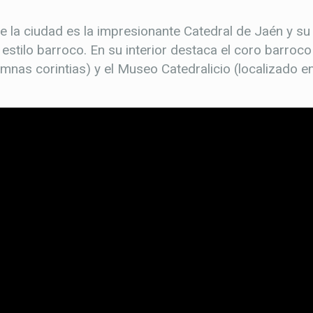
e la ciudad es la impresionante Catedral de Jaén y su
estilo barroco. En su interior destaca el coro barroco
mnas corintias) y el Museo Catedralicio (localizado en