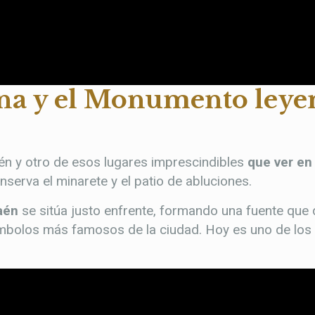
lena y el Monumento ley
aén y otro de esos lugares imprescindibles
que ver en
serva el minarete y el patio de abluciones.
aén
se sitúa justo enfrente, formando una fuente que 
ímbolos más famosos de la ciudad. Hoy es uno de los