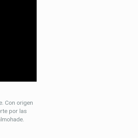
. Con origen
rte por las
 almohade.