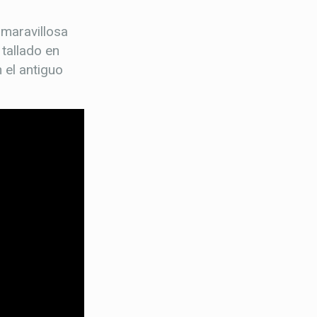
 maravillosa
 tallado en
 el antiguo