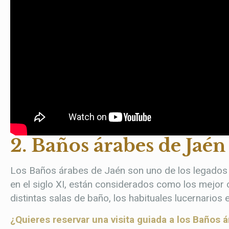
2. Baños árabes de Jaén
Los Baños árabes de Jaén son uno de los legados
en el siglo XI, están considerados como los mejor
distintas salas de baño, los habituales lucernarios
¿Quieres reservar una visita guiada a los Baños 