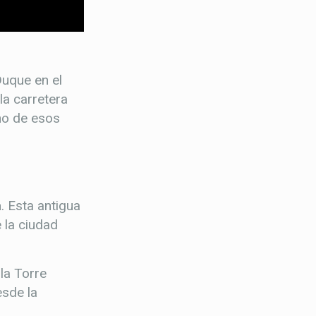
uque en el
la carretera
uno de esos
a
. Esta antigua
 la ciudad
la Torre
esde la