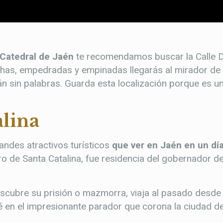
a Catedral de Jaén
te recomendamos buscar la Calle D
has, empedradas y empinadas llegarás al mirador de 
rán sin palabras. Guarda esta localización porque es 
alina
randes atractivos turísticos
que ver en Jaén en un dí
ro de Santa Catalina, fue residencia del gobernador de
escubre su prisión o mazmorra, viaja al pasado desde 
é en el impresionante parador que corona la ciudad d