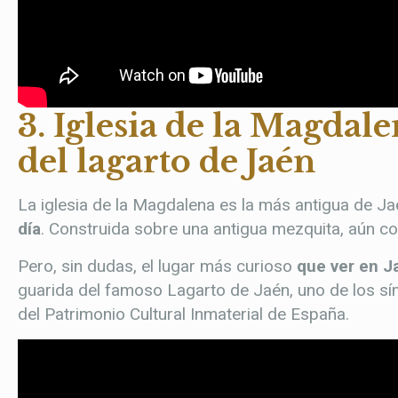
3. Iglesia de la Magda
del lagarto de Jaén
La iglesia de la Magdalena es la más antigua de J
día
. Construida sobre una antigua mezquita, aún con
Pero, sin dudas, el lugar más curioso
que ver en J
guarida del famoso Lagarto de Jaén, uno de los s
del Patrimonio Cultural Inmaterial de España.