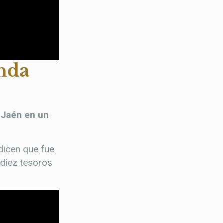
enda
 Jaén en un
dicen que fue
 diez tesoros